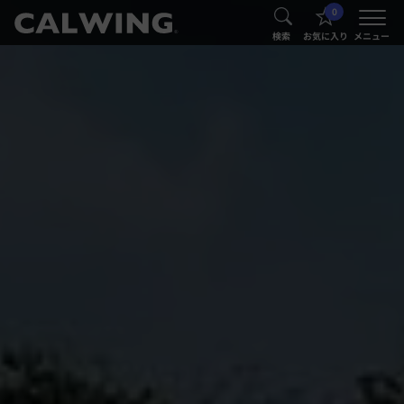
0
®
®
検索
お気に入り
メニュー