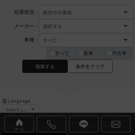
在庫状況：
メーカー：
車種：
すべて
新車
中古車
検索する
条件をクリア
Language
※Please select your language from the selection buttons above.
ホーム