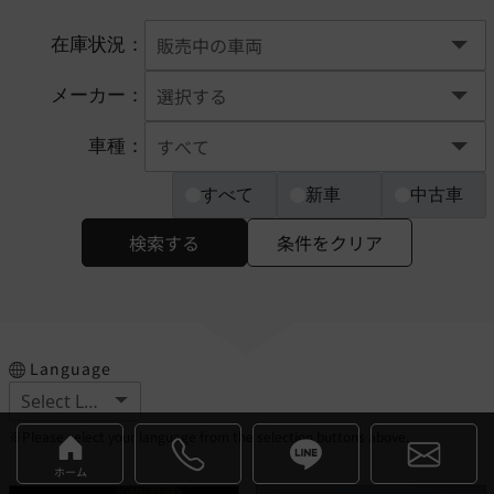
在庫状況：
メーカー：
車種：
すべて
新車
中古車
検索する
条件をクリア
Language
※Please select your language from the selection buttons above.
ホーム