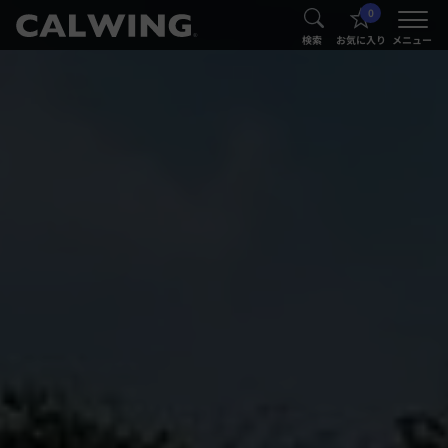
0
®
®
検索
お気に入り
メニュー