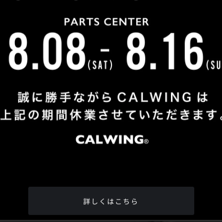
Shop Info
TEL
：
04-2991-7770
FAX
：04-2991-7760
OPEN
：火曜日 - 日曜日：10：00 - 18：00
CLOSE
：月曜日
ADDRESS
：埼玉県所沢市松郷342-6
Google Map
詳しくはこちら