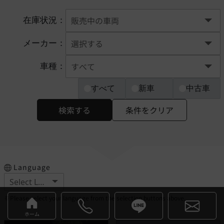
在庫状況：
メーカー：
車種：
すべて
新車
中古車
検索する
条件をクリア
Language
※Please select your language from the selection buttons above.
ホーム