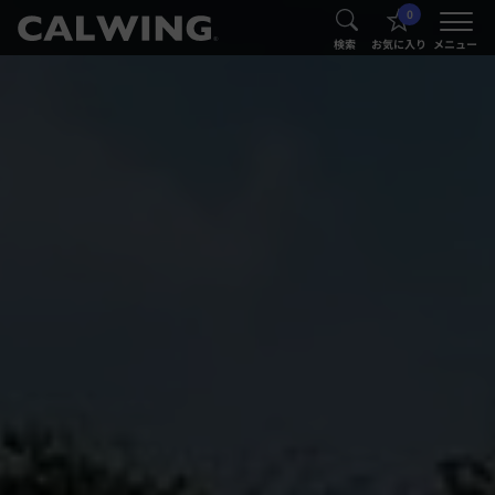
0
®
®
検索
お気に入り
メニュー