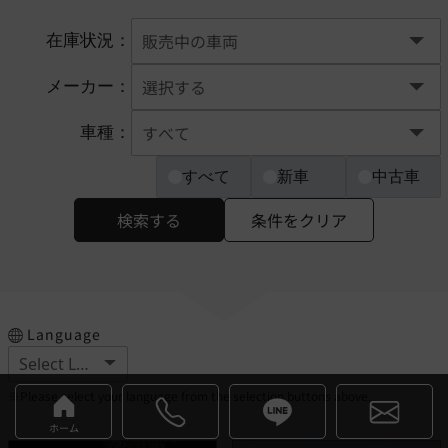
在庫状況：
メーカー：
車種：
すべて
新車
中古車
検索する
条件をクリア
Language
※Please select your language from the selection buttons above.
ホーム