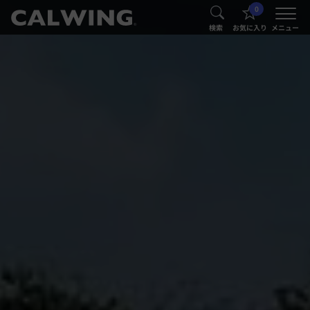
0
®
®
検索
お気に入り
メニュー