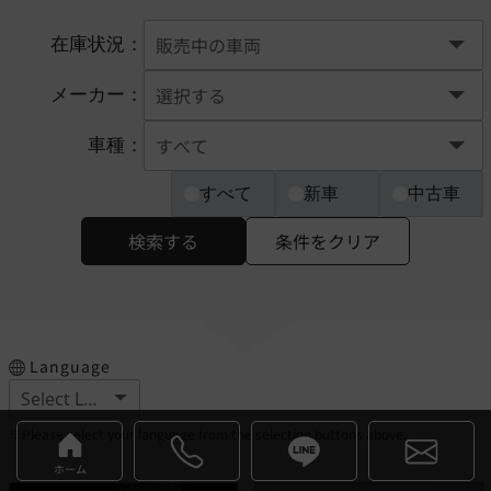
在庫状況：
メーカー：
車種：
すべて
新車
中古車
検索する
条件をクリア
Language
※Please select your language from the selection buttons above.
ホーム