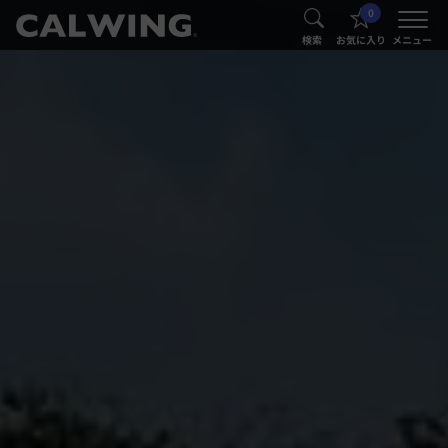
0
®
®
検索
お気に入り
メニュー