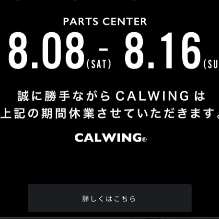
Shop Info
TEL
：
04-2991-7770
FAX
：04-2991-7760
OPEN
：火曜日 - 日曜日：10：00 - 18：00
CLOSE
：月曜日
ADDRESS
：埼玉県所沢市松郷342-6
Google Map
詳しくはこちら