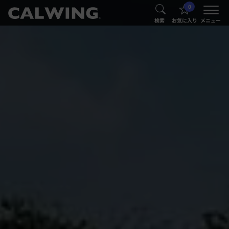
0
®
®
検索
お気に入り
メニュー