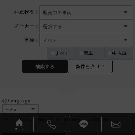
在庫状況：
メーカー：
車種：
すべて
新車
中古車
検索する
条件をクリア
Language
※Please select your language from the selection buttons above.
ホーム