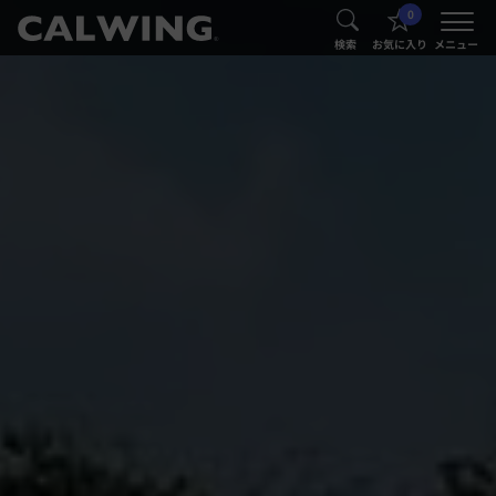
0
®
®
検索
お気に入り
メニュー