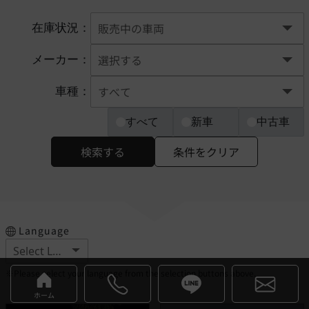
在庫状況：
メーカー：
車種：
すべて
新車
中古車
検索する
条件をクリア
Language
※Please select your language from the selection buttons above.
ホーム