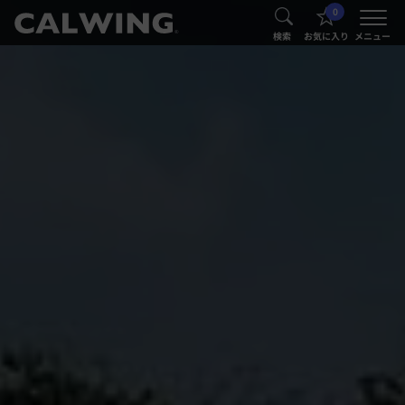
0
®
®
検索
お気に入り
メニュー