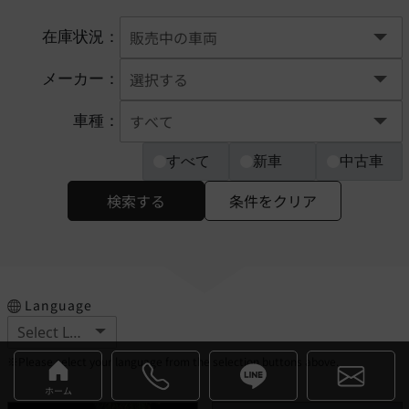
在庫状況：
メーカー：
車種：
すべて
新車
中古車
検索する
条件をクリア
Language
※Please select your language from the selection buttons above.
ホーム