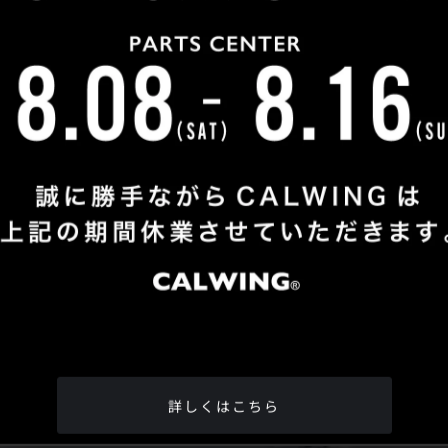
Shop Info
TEL
：
04-2991-7770
FAX
：04-2991-7760
OPEN
：火曜日 - 日曜日：10：00 - 18：00
CLOSE
：月曜日
ADDRESS
：埼玉県所沢市松郷342-6
Google Map
詳しくはこちら