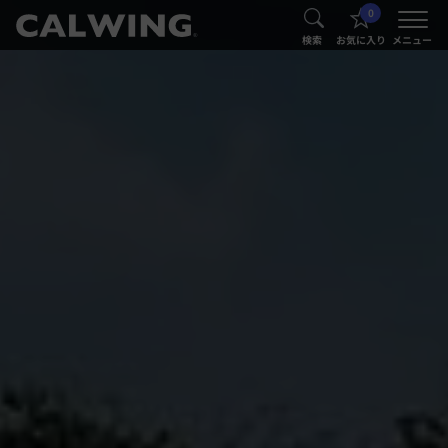
0
®
®
検索
お気に入り
メニュー