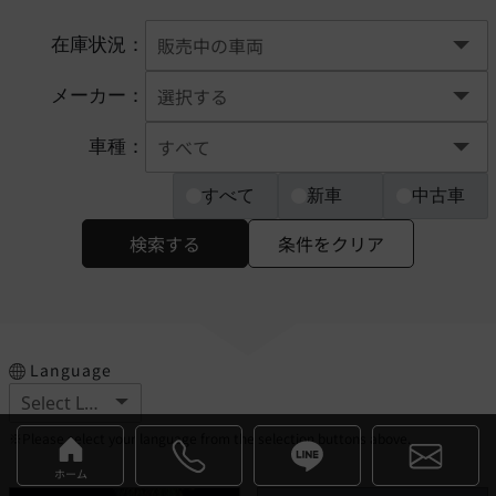
在庫状況：
メーカー：
車種：
すべて
新車
中古車
検索する
条件をクリア
Language
※Please select your language from the selection buttons above.
ホーム