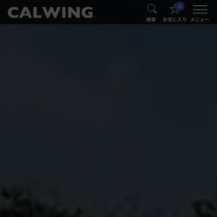
0
®
®
検索
お気に入り
メニュー