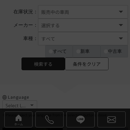
在庫状況：
メーカー：
車種：
すべて
新車
中古車
検索する
条件をクリア
Language
※Please select your language from the selection buttons above.
ホーム