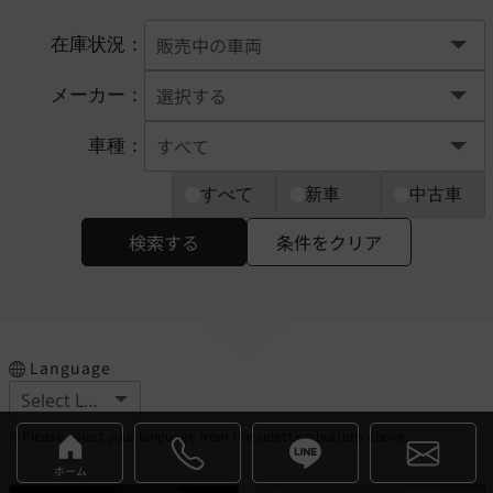
在庫状況：
メーカー：
車種：
すべて
新車
中古車
検索する
条件をクリア
Language
※Please select your language from the selection buttons above.
ホーム