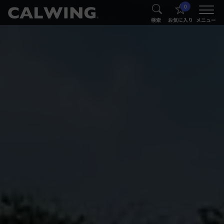
0
®
®
検索
お気に入り
メニュー