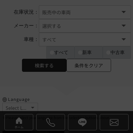
在庫状況：
メーカー：
車種：
すべて
新車
中古車
検索する
条件をクリア
Language
※Please select your language from the selection buttons above.
ホーム