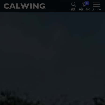
0
®
®
検索
お気に入り
メニュー