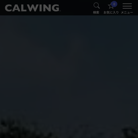
0
®
®
検索
お気に入り
メニュー