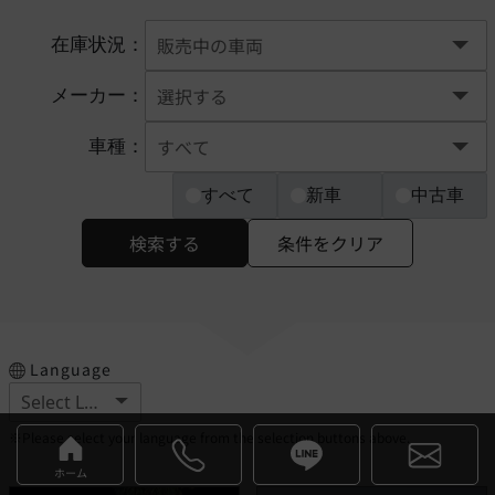
在庫状況：
メーカー：
車種：
すべて
新車
中古車
検索する
条件をクリア
Language
※Please select your language from the selection buttons above.
ホーム