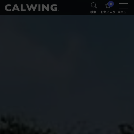
0
®
®
検索
お気に入り
メニュー