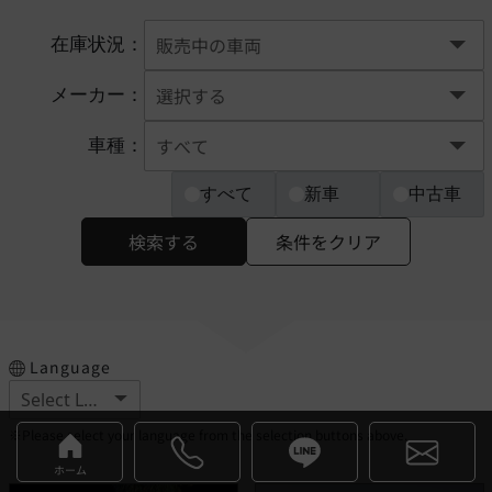
在庫状況：
メーカー：
車種：
すべて
新車
中古車
検索する
条件をクリア
Language
※Please select your language from the selection buttons above.
ホーム