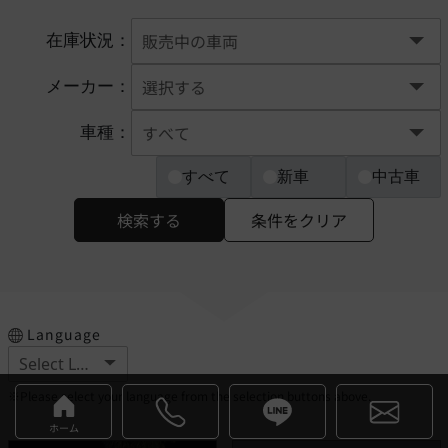
在庫状況：
メーカー：
車種：
すべて
新車
中古車
検索する
条件をクリア
Language
※Please select your language from the selection buttons above.
ホーム