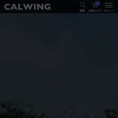
0
®
®
検索
お気に入り
メニュー