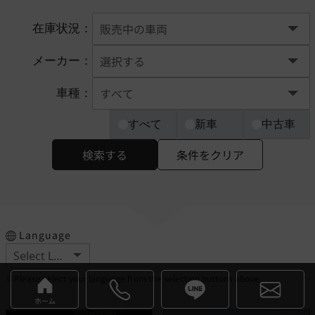
在庫状況：
メーカー：
車種：
すべて
新車
中古車
検索する
条件をクリア
Language
※Please select your language from the selection buttons above.
ホーム