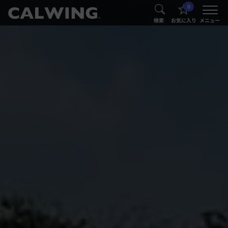
0
®
®
検索
お気に入り
メニュー