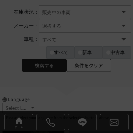
在庫状況：
メーカー：
車種：
すべて
新車
中古車
検索する
条件をクリア
Language
※Please select your language from the selection buttons above.
ホーム