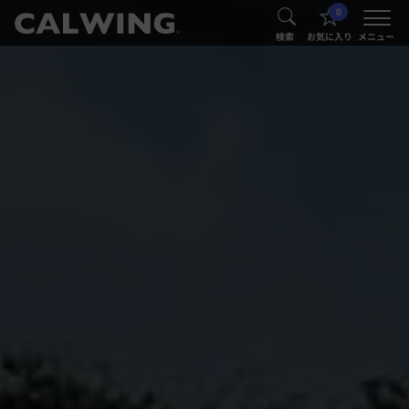
0
®
®
検索
お気に入り
メニュー