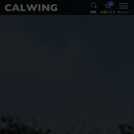
0
®
®
検索
お気に入り
メニュー