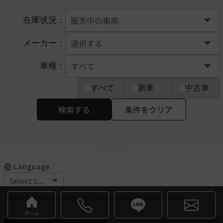
在庫状況：
メーカー：
車種：
すべて
新車
中古車
検索する
条件をクリア
Language
※Please select your language from the selection buttons above.
ホーム