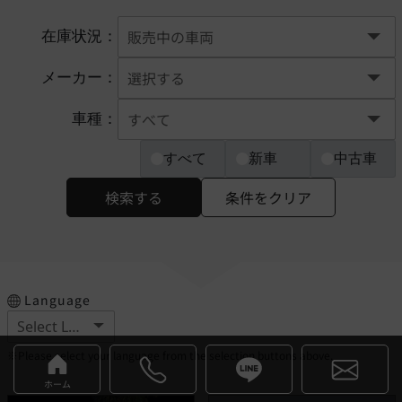
在庫状況：
メーカー：
車種：
すべて
新車
中古車
検索する
条件をクリア
Language
※Please select your language from the selection buttons above.
ホーム