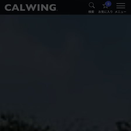
0
®
®
検索
お気に入り
メニュー