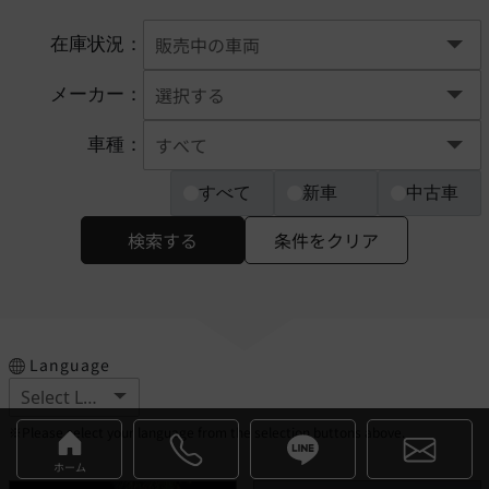
在庫状況：
メーカー：
車種：
すべて
新車
中古車
検索する
条件をクリア
Language
※Please select your language from the selection buttons above.
ホーム