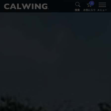
0
®
®
検索
お気に入り
メニュー