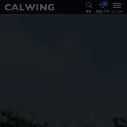
0
®
®
検索
お気に入り
メニュー