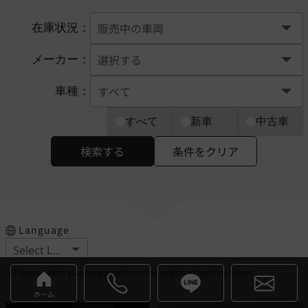
在庫状況：
メーカー：
車種：
すべて
新車
中古車
検索する
条件をクリア
Language
※Please select your language from the selection buttons above.
ホーム