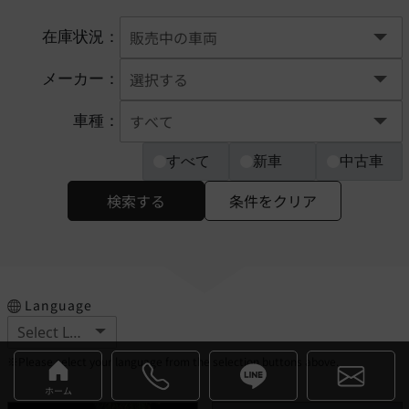
在庫状況：
メーカー：
車種：
すべて
新車
中古車
検索する
条件をクリア
Language
※Please select your language from the selection buttons above.
ホーム