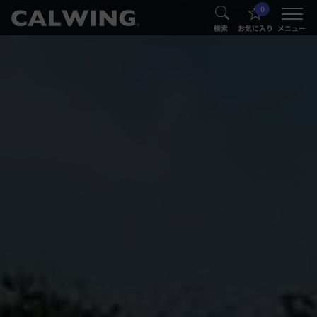
0
®
®
検索
お気に入り
メニュー