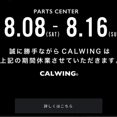
Shop Info
TEL
：
04-2991-7770
FAX
：04-2991-7760
OPEN
：火曜日 - 日曜日：10：00 - 18：00
CLOSE
：月曜日
ADDRESS
：埼玉県所沢市松郷342-6
Google Map
詳しくはこちら