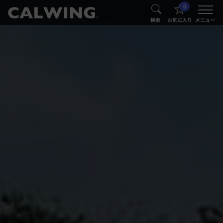
0
®
®
検索
お気に入り
メニュー