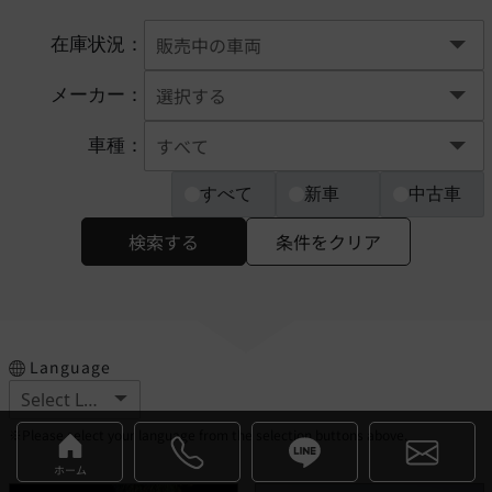
在庫状況：
メーカー：
車種：
すべて
新車
中古車
検索する
条件をクリア
Language
※Please select your language from the selection buttons above.
ホーム