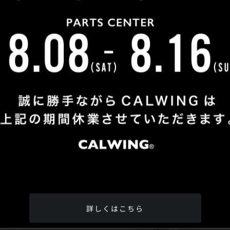
Shop Info
TEL
：
04-2991-7770
FAX
：04-2991-7760
OPEN
：火曜日 - 日曜日：10：00 - 18：00
CLOSE
：月曜日
ADDRESS
：埼玉県所沢市松郷342-6
Google Map
詳しくはこちら