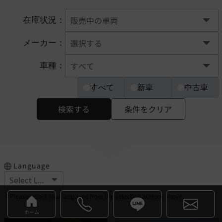
在庫状況：
メーカー：
車種：
すべて
新車
中古車
検索する
条件をクリア
Language
※Please select your language from the selection buttons above.
ホーム