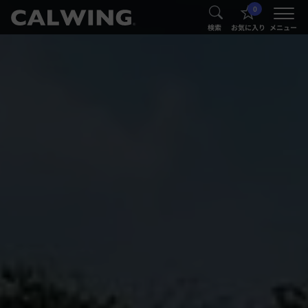
0
®
®
検索
お気に入り
メニュー