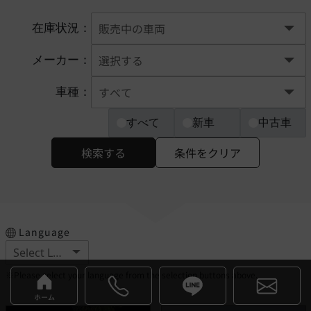
在庫状況：
メーカー：
車種：
すべて
新車
中古車
検索する
条件をクリア
Language
※Please select your language from the selection buttons above.
ホーム