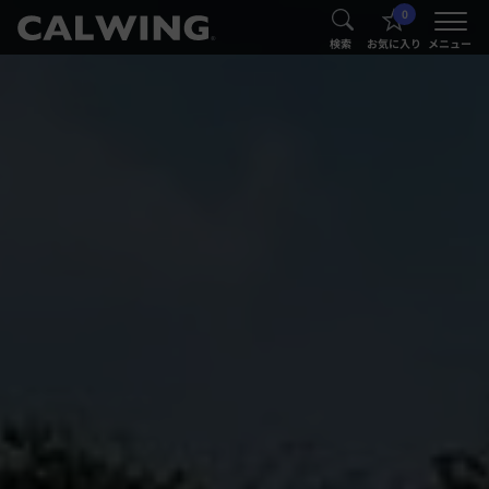
0
®
®
検索
お気に入り
メニュー