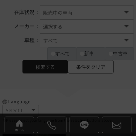
在庫状況：
メーカー：
車種：
すべて
新車
中古車
検索する
条件をクリア
Language
※Please select your language from the selection buttons above.
ホーム