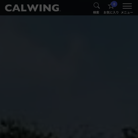
0
®
®
検索
お気に入り
メニュー