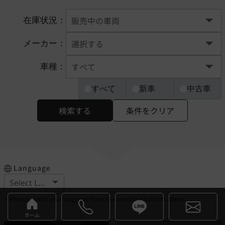
在庫状況：
メーカー：
車種：
すべて
新車
中古車
検索する
条件をクリア
Language
※Please select your language from the selection buttons above.
ホーム