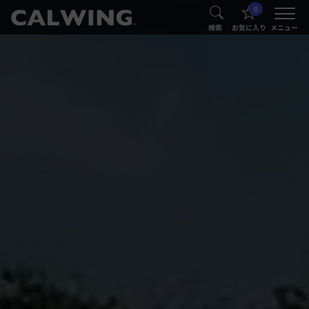
0
®
®
検索
お気に入り
メニュー