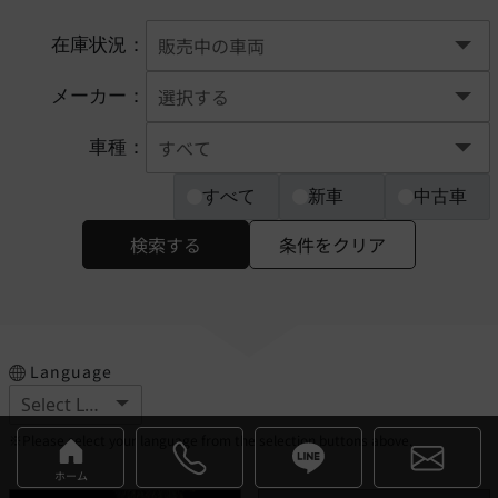
在庫状況：
メーカー：
車種：
すべて
新車
中古車
検索する
条件をクリア
Language
※Please select your language from the selection buttons above.
ホーム