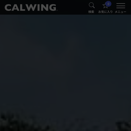
0
®
®
検索
お気に入り
メニュー