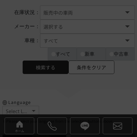
在庫状況：
メーカー：
車種：
すべて
新車
中古車
検索する
条件をクリア
Language
※Please select your language from the selection buttons above.
ホーム