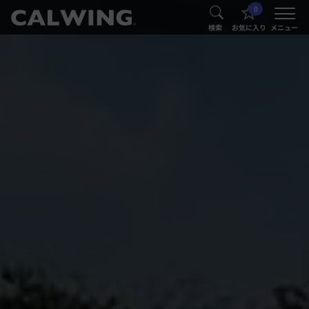
0
®
®
検索
お気に入り
メニュー