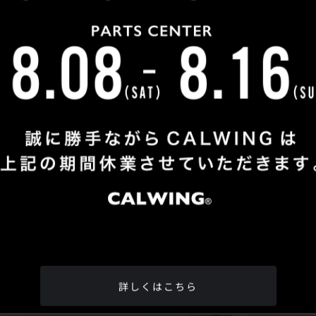
Shop Info
TEL
：
04-2991-7770
FAX
：04-2991-7760
OPEN
：火曜日 - 日曜日：10：00 - 18：00
CLOSE
：月曜日
ADDRESS
：埼玉県所沢市松郷342-6
Google Map
詳しくはこちら