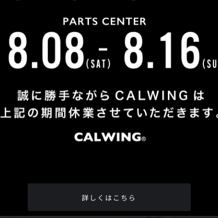
Shop Info
TEL
：
04-2991-7770
FAX
：04-2991-7760
OPEN
：火曜日 - 日曜日：10：00 - 18：00
CLOSE
：月曜日
ADDRESS
：埼玉県所沢市松郷342-6
Google Map
詳しくはこちら