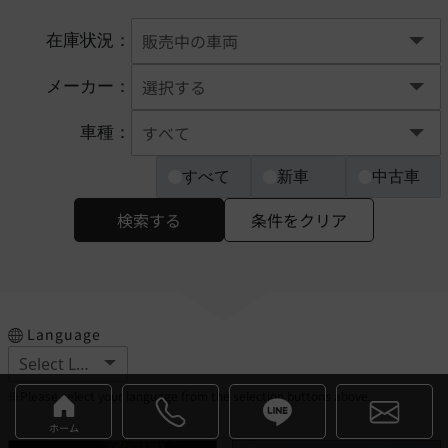
在庫状況：
メーカー：
車種：
すべて
新車
中古車
検索する
条件をクリア
Language
※Please select your language from the selection buttons above.
ホーム