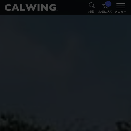
0
®
®
検索
お気に入り
メニュー