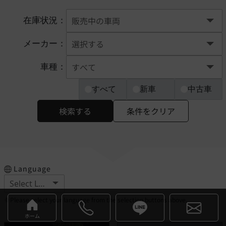
在庫状況：
メーカー：
車種：
すべて
新車
中古車
検索する
条件をクリア
Language
※Please select your language from the selection buttons above.
ホーム