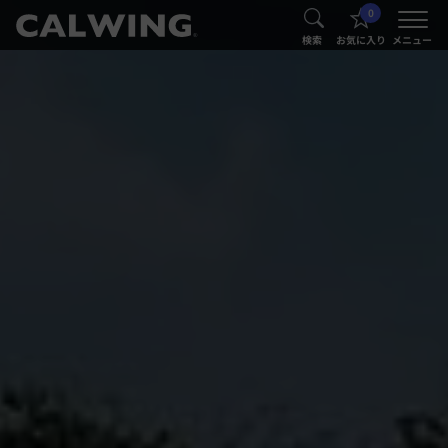
0
®
®
検索
お気に入り
メニュー