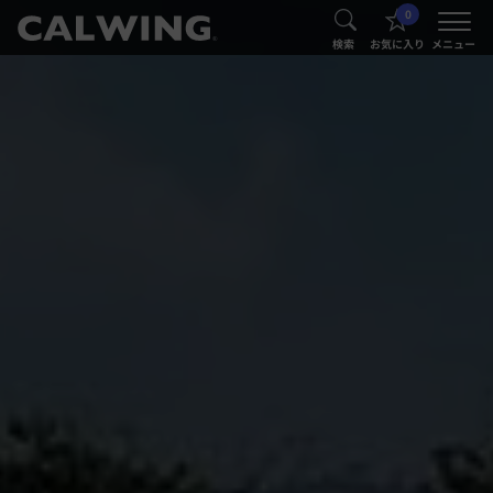
0
®
®
検索
お気に入り
メニュー