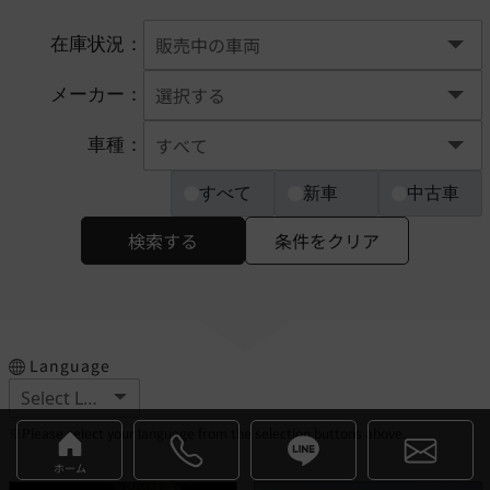
在庫状況：
メーカー：
車種：
すべて
新車
中古車
検索する
条件をクリア
Language
※Please select your language from the selection buttons above.
ホーム