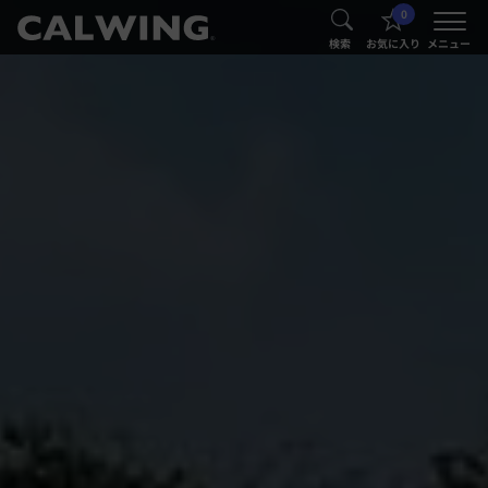
0
®
®
検索
お気に入り
メニュー