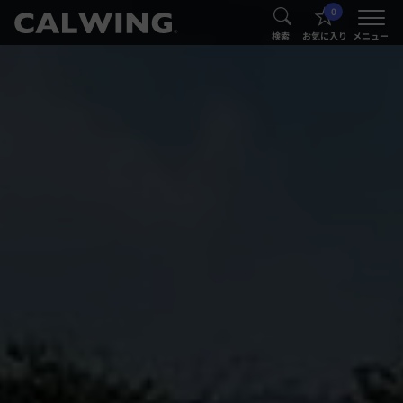
0
®
®
検索
お気に入り
メニュー