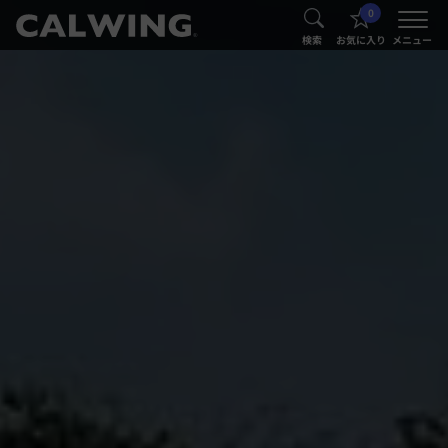
0
®
®
検索
お気に入り
メニュー