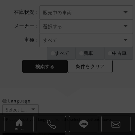
在庫状況：
メーカー：
車種：
すべて
新車
中古車
検索する
条件をクリア
Language
※Please select your language from the selection buttons above.
ホーム