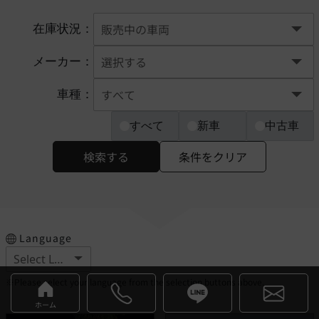
在庫状況：
メーカー：
車種：
すべて
新車
中古車
検索する
条件をクリア
Language
※Please select your language from the selection buttons above.
ホーム