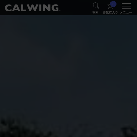
0
®
®
検索
お気に入り
メニュー