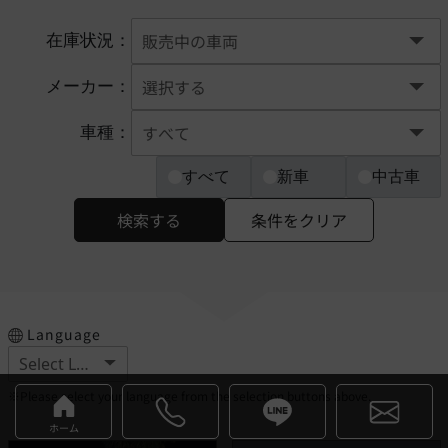
在庫状況：
メーカー：
車種：
すべて
新車
中古車
検索する
条件をクリア
Language
※Please select your language from the selection buttons above.
ホーム