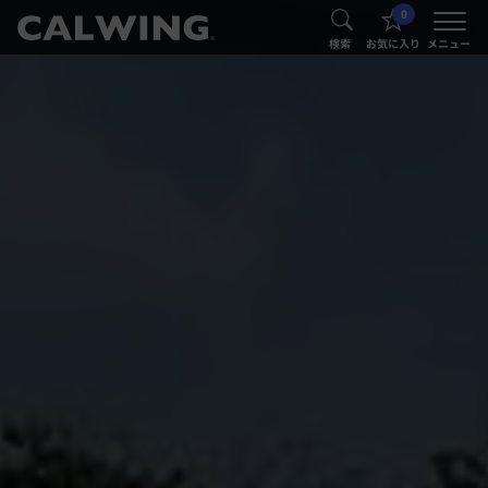
0
®
®
検索
お気に入り
メニュー