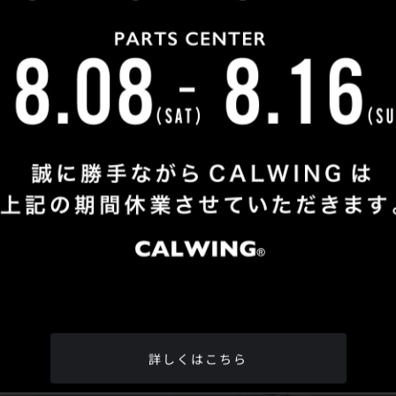
Shop Info
TEL
：
04-2991-7770
FAX
：04-2991-7760
OPEN
：火曜日 - 日曜日：10：00 - 18：00
CLOSE
：月曜日
ADDRESS
：埼玉県所沢市松郷342-6
Google Map
詳しくはこちら