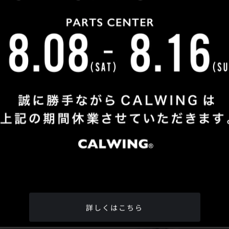
Shop Info
TEL
：
04-2991-7770
FAX
：04-2991-7760
OPEN
：火曜日 - 日曜日：10：00 - 18：00
CLOSE
：月曜日
ADDRESS
：埼玉県所沢市松郷342-6
Google Map
詳しくはこちら