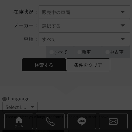
在庫状況：
メーカー：
車種：
すべて
新車
中古車
検索する
条件をクリア
Language
※Please select your language from the selection buttons above.
ホーム