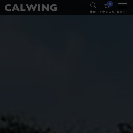
0
®
®
検索
お気に入り
メニュー