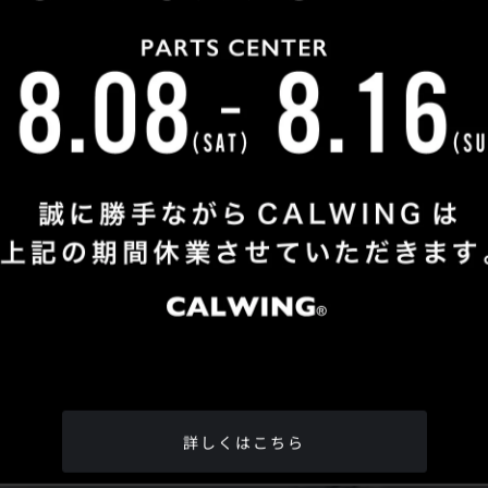
Shop Info
TEL
：
04-2991-7770
FAX
：04-2991-7760
OPEN
：火曜日 - 日曜日：10：00 - 18：00
CLOSE
：月曜日
ADDRESS
：埼玉県所沢市松郷342-6
Google Map
詳しくはこちら