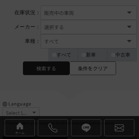
在庫状況：
メーカー：
車種：
すべて
新車
中古車
検索する
条件をクリア
Language
※Please select your language from the selection buttons above.
ホーム