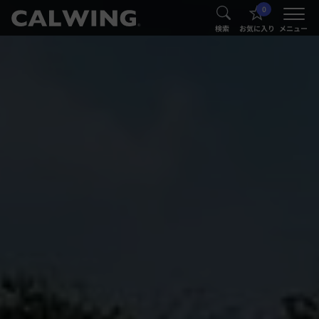
0
®
®
検索
お気に入り
メニュー