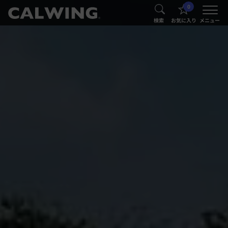
0
®
®
検索
お気に入り
メニュー