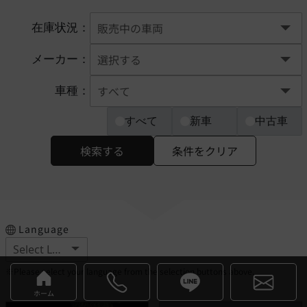
在庫状況：
メーカー：
車種：
すべて
新車
中古車
検索する
条件をクリア
Language
※Please select your language from the selection buttons above.
ホーム